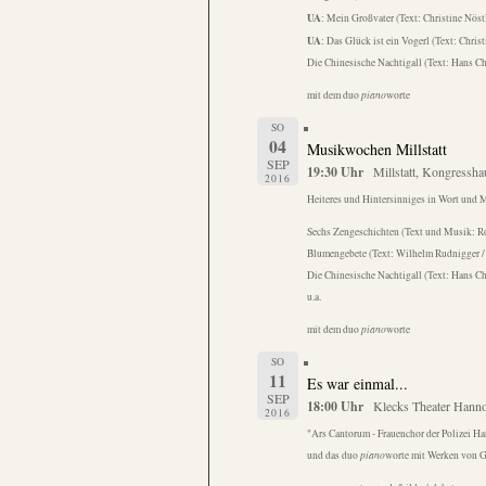
UA
: Mein Großvater (Text: Christine Nöst
UA
: Das Glück ist ein Vogerl (Text: Chris
Die Chinesische Nachtigall (Text: Hans Ch
mit dem duo
piano
worte
SO
04
Musikwochen Millstatt
SEP
19:30 Uhr
Millstatt, Kongressha
2016
Heiteres und Hintersinniges in Wort und 
Sechs Zengeschichten (Text und Musik: R
Blumengebete (Text: Wilhelm Rudnigger /
Die Chinesische Nachtigall (Text: Hans Ch
u.a.
mit dem duo
piano
worte
SO
11
Es war einmal...
SEP
18:00 Uhr
Klecks Theater Hanno
2016
"Ars Cantorum - Frauenchor der Polizei H
und das duo
piano
worte mit Werken von 