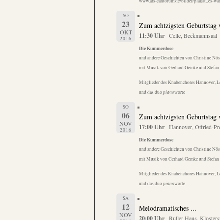
www.ars-cantorum.de/bilder/plakat_es-war
SO
23
Zum achtzigsten Geburtstag v
OKT
11:30 Uhr
Celle, Beckmannsaal
2016
Die Kummerdose
und andere Geschichten von Christine Nös
mit Musik von Gerhard Gemke und Stefan 
Mitglieder des Knabenchores Hannover, Le
und das duo
piano
worte
SO
06
Zum achtzigsten Geburtstag v
NOV
17:00 Uhr
Hannover, Otfried-Pr
2016
Die Kummerdose
und andere Geschichten von Christine Nös
mit Musik von Gerhard Gemke und Stefan 
Mitglieder des Knabenchores Hannover, Le
und das duo
piano
worte
SA
12
Melodramatisches ...
NOV
20:00 Uhr
Ruller Haus, Klosters