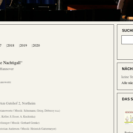
SUCH
7
2018
2019
2020
e Nachtigall“
 Hannover
NÄCH
keine T
ianoworte
Alle näc
DAS S
 Am Gutshof 2, Northeim
pianoworte / Musik: Schumann, Grieg, Debussy u.a.)
 Keller, S. Esser, A. Kuchinka)
stliunger / Musik: Gerhard Gemke)
ristian Andersen / Musik: Heinrich Gattermeyer)
Stefa