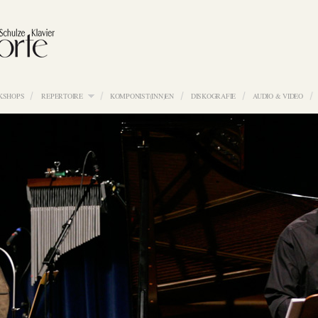
KSHOPS
REPERTOIRE
KOMPONIST(INN)EN
DISKOGRAFIE
AUDIO & VIDEO