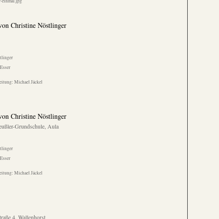
-einmal.jpg
on Christine Nöstlinger
tlinger
Esser
itung: Michael Jäckel
on Christine Nöstlinger
eußler-Grundschule, Aula
tlinger
Esser
itung: Michael Jäckel
traße 4, Wallenhorst