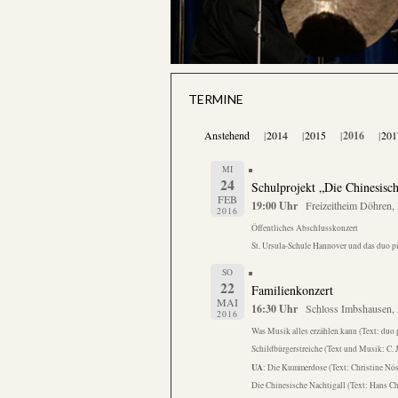
TERMINE
Anstehend
2014
2015
2016
201
MI
24
Schulprojekt „Die Chinesisch
FEB
19:00 Uhr
Freizeitheim Döhren,
2016
Öffentliches Abschlusskonzert
St. Ursula-Schule Hannover und das duo p
SO
22
Familienkonzert
MAI
16:30 Uhr
Schloss Imbshausen,
2016
Was Musik alles erzählen kann (Text: duo 
Schildbürgerstreiche (Text und Musik: C. J.
UA
: Die Kummerdose (Text: Christine Nö
Die Chinesische Nachtigall (Text: Hans Ch