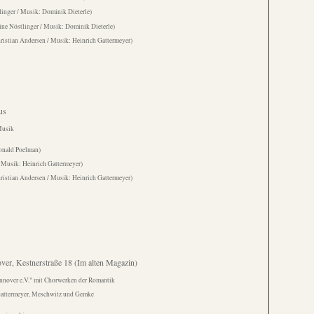
linger / Musik: Dominik Dieterle)
tine Nöstlinger / Musik: Dominik Dieterle)
ristian Andersen / Musik: Heinrich Gattermeyer)
us
Musik
onald Poelman)
 Musik: Heinrich Gattermeyer)
ristian Andersen / Musik: Heinrich Gattermeyer)
ver, Kestnerstraße 18 (Im alten Magazin)
annover e.V." mit Chorwerken der Romantik
Gattermeyer, Meschwitz und Gemke