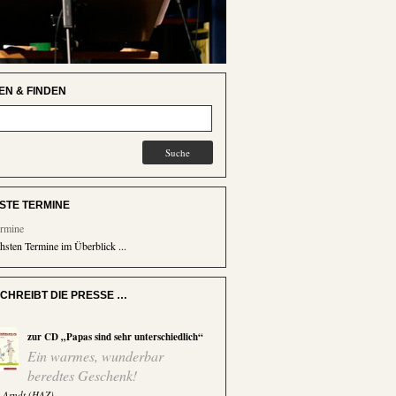
EN & FINDEN
STE TERMINE
ermine
hsten Termine im Überblick ...
CHREIBT DIE PRESSE …
zur CD „Papas sind sehr unterschiedlich“
Ein warmes, wunderbar
beredtes Geschenk!
n Arndt (HAZ)