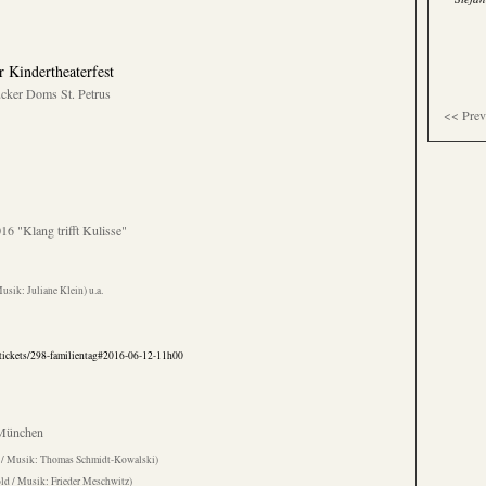
Kindertheaterfest
cker Doms St. Petrus
<< Prev
16 "Klang trifft Kulisse"
usik: Juliane Klein) u.a.
tickets/298-familientag#2016-06-12-11h00
 München
ler / Musik: Thomas Schmidt-Kowalski)
old / Musik: Frieder Meschwitz)