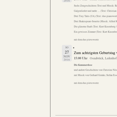
2016
Sechs Zengeschichten (Text und Musik: R
Galgenlieder und mehr … (Text: Christian 
Drei Tiny Tales (UA) (Text: duo pianowort
Drei Shakespeare-Sonette (Musik: Alfred 
Die gläserne Stadt (Text: Kurt Kusenberg 
Ein gewisses Zimmer (Text: Kurt Kusenbe
mit dem duo
piano
worte
SO
27
Zum achtzigsten Geburtstag v
NOV
15:00 Uhr
Osnabrück, Ledenhof
2016
Die Kummerdose
und andere Geschichten von Christine Nös
mit Musik von Gerhard Gemke, Stefan Ess
mit dem duo
piano
worte