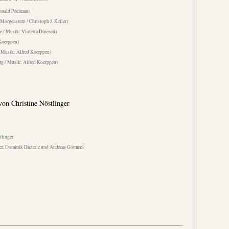
onald Poelman)
Morgenstern / Christoph J. Keller)
e / Musik: Violetta Dinescu)
Koerppen)
/ Musik: Alfred Koerppen)
rg / Musik: Alfred Koerppen)
on Christine Nöstlinger
tlinger
er, Dominik Dieterle und Andreas Gömmel